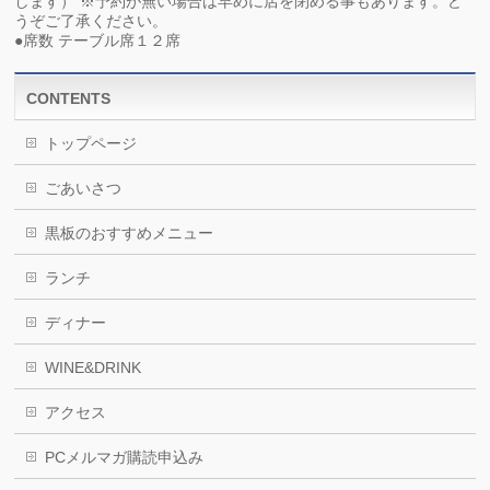
します） ※予約が無い場合は早めに店を閉める事もあります。ど
うぞご了承ください。
●席数 テーブル席１２席
CONTENTS
トップページ
ごあいさつ
黒板のおすすめメニュー
ランチ
ディナー
WINE&DRINK
アクセス
PCメルマガ購読申込み