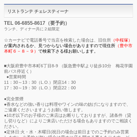
リストランテ チェレスティーナ
TEL 06-6855-8617（要予約）
ランチ、ディナー共に２組限定
☆
カーナビで電話番号で当店を検索した場合は、旧住所
（中桜塚）
が
案内されるか、見つからない場合がありますので現住所
（
豊中市
本町６－８－９）
で検索下さる様お願いします。
■大阪府豊中市本町6丁目8-9 （阪急豊中駅より徒歩10分 梅花学園
前バス停近く）
●営業時間
11：30～13：30（L.O.）閉店14：30
17：30～19：30（L.O.）閉店22：00
●完全禁煙
●香水などの強い香りは料理やワインの味の妨げになりますので、
ご遠慮くださいますようお願い致します。
●10才以下のお子様のご来店はお断りしておりますが、諸条件（貸
し切りなど）によりご来店いただける場合もありますのでご相談く
ださい。
●定休日:火・水・木曜日(祝日の場合は前日までのご予約のみ営業