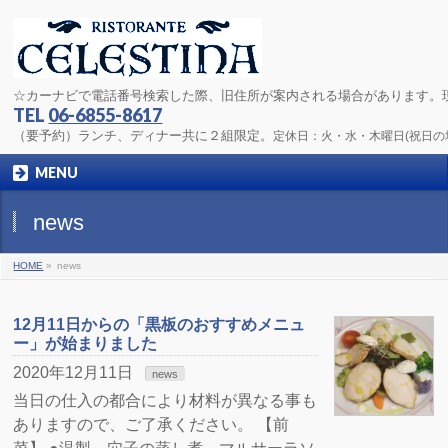
☆カーナビで電話番号検索した際、旧住所が案内される場合があります。
TEL
06-6855-8617
（要予約）ランチ、ディナー共に２組限定。
定休日：火・水・木曜日(祝日
MENU
news
HOME
»
news
12月11日からの「黒板のおすすめメニュ
ー」が始まりました
2020年12月11日
news
当日の仕入の都合により材料が異なる事も
ありますので、ご了承ください。 【前