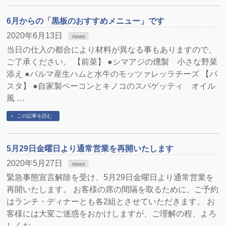
6月からの「黒板のおすすめメニュー」です
2020年6月13日
news
当日の仕入の都合により材料が異なる事もありますので、
ご了承ください。 【前菜】 ●シマアジの燻製 小さな野菜
添え ●パルマ産生ハムと水牛のモッツァレッラチーズ 【パ
スタ】 ●自家製ベーコンとキノコのスパゲッティ オイル
風 …
この記事を読む
5月29日金曜日より通常営業を再開いたします
2020年5月27日
news
緊急事態宣言解除を受け、5月29日金曜日より通常営業を
再開いたします。 お客様の席の間隔を取るために、ご予約
はランチ・ディナーとも各2組とさせていただきます。 お
客様には大変ご迷惑をおかけしますが、ご理解の程、よろ
しくお …