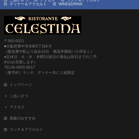
ごあいさつ
アクセス
ランチ＆アラカルト
ディナー＆アラカルト
WINE&DRINK
〒560-0021
■大阪府豊中市本町6丁目8-9
（阪急豊中駅より徒歩10分 梅花学園前バス停近く）
●定休日：火・水・木曜日(祝日の場合は前日までのご予
約のみ営業します）
TEL06-6855-8617
（要予約）ランチ、ディナー共に２組限定
トップページ
ごあいさつ
アクセス
黒板のおすすめ
ランチ＆アラカルト