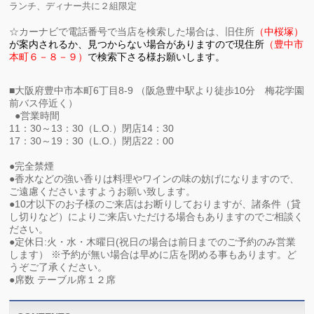
ランチ、ディナー共に２組限定
☆
カーナビで電話番号で当店を検索した場合は、旧住所
（中桜塚）
が
案内されるか、見つからない場合がありますので現住所
（
豊中市
本町６－８－９）
で検索下さる様お願いします。
■大阪府豊中市本町6丁目8-9 （阪急豊中駅より徒歩10分 梅花学園
前バス停近く）
●営業時間
11：30～13：30（L.O.）閉店14：30
17：30～19：30（L.O.）閉店22：00
●完全禁煙
●香水などの強い香りは料理やワインの味の妨げになりますので、
ご遠慮くださいますようお願い致します。
●10才以下のお子様のご来店はお断りしておりますが、諸条件（貸
し切りなど）によりご来店いただける場合もありますのでご相談く
ださい。
●定休日:火・水・木曜日(祝日の場合は前日までのご予約のみ営業
します） ※予約が無い場合は早めに店を閉める事もあります。ど
うぞご了承ください。
●席数 テーブル席１２席