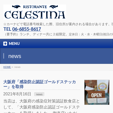
☆カーナビで電話番号検索した際、旧住所が案内される場合があります。
TEL
06-6855-8617
（要予約）ランチ、ディナー共に２組限定。
定休日：火・水・木曜日(祝日
MENU
news
HOME
»
news
大阪府「感染防止認証ゴールドステッカ
ー」を取得
2021年8月16日
news
当店は、大阪府の感染症対策認証飲食店と
して、「大阪府感染防止認証ゴールドステ