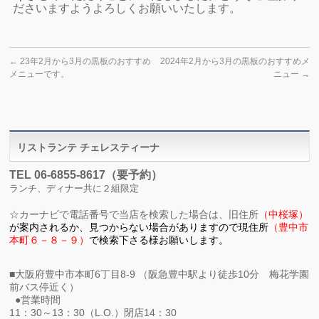
ださいますようよろしくお願いいたします。
←
23年2月から3月の黒板のおすすめ
2024年2月から3月の黒板のおすすめメ
メニューです。
ニュー
→
リストランテ チェレスティーナ
TEL 06-6855-8617（要予約）
ランチ、ディナー共に２組限定
☆
カーナビで電話番号で当店を検索した場合は、旧住所
（中桜塚）
が
案内されるか、見つからない場合がありますので現住所
（
豊中市
本町６－８－９）
で検索下さる様お願いします。
■大阪府豊中市本町6丁目8-9 （阪急豊中駅より徒歩10分 梅花学園
前バス停近く）
●営業時間
11：30～13：30（L.O.）閉店14：30