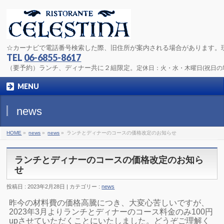
☆カーナビで電話番号検索した際、旧住所が案内される場合があります。
TEL
06-6855-8617
（要予約）ランチ、ディナー共に２組限定。
定休日：火・水・木曜日(祝日
MENU
news
HOME
»
news
»
news
»
ランチとディナーのコースの価格改定のお知らせ
ランチとディナーのコースの価格改定のお知ら
せ
投稿日 : 2023年2月28日
カテゴリー :
news
昨今の材料費の価格高騰につき、大変心苦しいですが、
2023年3月よりランチとディナーのコース料金のみ100円
u
pさせていただくことにいたしました。
どうぞご理解く