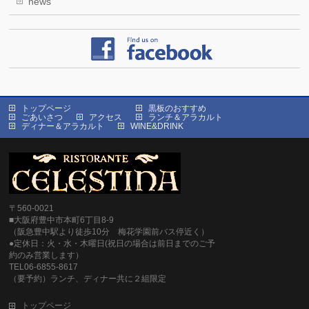
news
トップページ
黒板のおすすめ
ごあいさつ
アクセス
ランチ＆アラカルト
ディナー＆アラカルト
WINE&DRINK
〒560-0021
■大阪府豊中市本町6丁目8-9
（阪急豊中駅より徒歩10分 梅花学園前バス停近く）
●定休日：火・水・木曜日(祝日の場合は前日までのご予
約のみ営業します）
TEL06-6855-8617
（要予約）ランチ、ディナー共に２組限定
トップページ