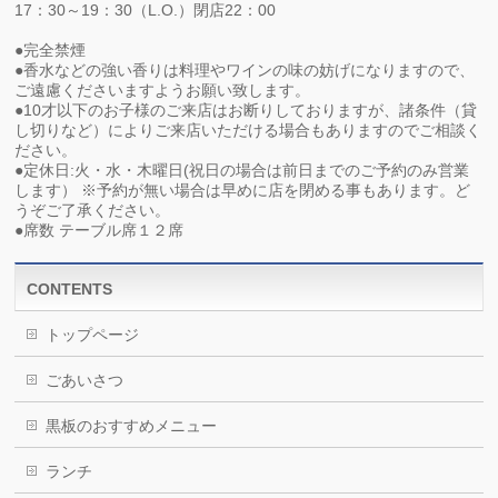
17：30～19：30（L.O.）閉店22：00
●完全禁煙
●香水などの強い香りは料理やワインの味の妨げになりますので、
ご遠慮くださいますようお願い致します。
●10才以下のお子様のご来店はお断りしておりますが、諸条件（貸
し切りなど）によりご来店いただける場合もありますのでご相談く
ださい。
●定休日:火・水・木曜日(祝日の場合は前日までのご予約のみ営業
します） ※予約が無い場合は早めに店を閉める事もあります。ど
うぞご了承ください。
●席数 テーブル席１２席
CONTENTS
トップページ
ごあいさつ
黒板のおすすめメニュー
ランチ