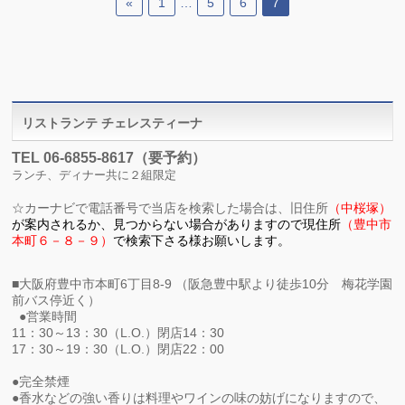
«
1
…
5
6
7
リストランテ チェレスティーナ
TEL 06-6855-8617（要予約）
ランチ、ディナー共に２組限定
☆
カーナビで電話番号で当店を検索した場合は、旧住所
（中桜塚）
が
案内されるか、見つからない場合がありますので現住所
（
豊中市
本町６－８－９）
で検索下さる様お願いします。
■大阪府豊中市本町6丁目8-9 （阪急豊中駅より徒歩10分 梅花学園
前バス停近く）
●営業時間
11：30～13：30（L.O.）閉店14：30
17：30～19：30（L.O.）閉店22：00
●完全禁煙
●香水などの強い香りは料理やワインの味の妨げになりますので、