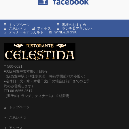
トップページ
黒板のおすすめ
ごあいさつ
アクセス
ランチ＆アラカルト
ディナー＆アラカルト
WINE&DRINK
〒560-0021
■大阪府豊中市本町6丁目8-9
（阪急豊中駅より徒歩10分 梅花学園前バス停近く）
●定休日：火・水・木曜日(祝日の場合は前日までのご予
約のみ営業します）
TEL06-6855-8617
（要予約）ランチ、ディナー共に２組限定
トップページ
ごあいさつ
アクセス