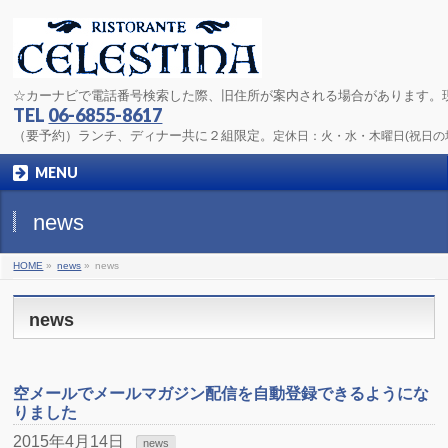
☆カーナビで電話番号検索した際、旧住所が案内される場合があります。
TEL
06-6855-8617
（要予約）ランチ、ディナー共に２組限定。
定休日：火・水・木曜日(祝日
MENU
news
HOME
»
news
»
news
news
空メールでメールマガジン配信を自動登録できるようにな
りました
2015年4月14日
news