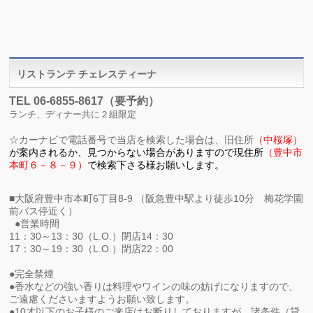
リストランテ チェレスティーナ
TEL 06-6855-8617（要予約）
ランチ、ディナー共に２組限定
☆
カーナビで電話番号で当店を検索した場合は、旧住所
（中桜塚）
が
案内されるか、見つからない場合がありますので現住所
（
豊中市
本町６－８－９）
で検索下さる様お願いします。
■大阪府豊中市本町6丁目8-9 （阪急豊中駅より徒歩10分 梅花学園
前バス停近く）
●営業時間
11：30～13：30（L.O.）閉店14：30
17：30～19：30（L.O.）閉店22：00
●完全禁煙
●香水などの強い香りは料理やワインの味の妨げになりますので、
ご遠慮くださいますようお願い致します。
●10才以下のお子様のご来店はお断りしておりますが、諸条件（貸