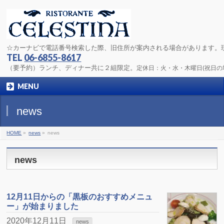
☆カーナビで電話番号検索した際、旧住所が案内される場合があります。
TEL
06-6855-8617
（要予約）ランチ、ディナー共に２組限定。
定休日：火・水・木曜日(祝日
MENU
news
HOME
»
news
»
news
news
12月11日からの「黒板のおすすめメニュ
ー」が始まりました
2020年12月11日
news