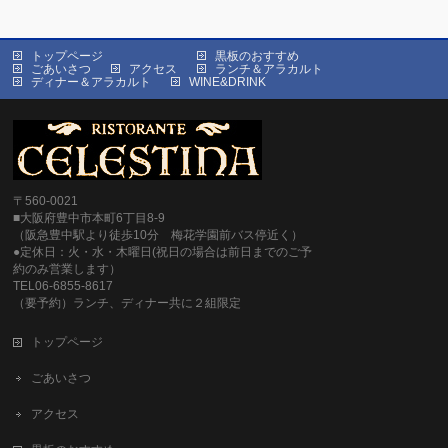
トップページ
黒板のおすすめ
ごあいさつ
アクセス
ランチ＆アラカルト
ディナー＆アラカルト
WINE&DRINK
〒560-0021
■大阪府豊中市本町6丁目8-9
（阪急豊中駅より徒歩10分 梅花学園前バス停近く）
●定休日：火・水・木曜日(祝日の場合は前日までのご予
約のみ営業します）
TEL06-6855-8617
（要予約）ランチ、ディナー共に２組限定
トップページ
ごあいさつ
アクセス