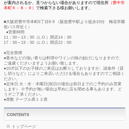
が
案内されるか、見つからない場合がありますので現住所
（
豊中市
本町６－８－９）
で検索下さる様お願いします。
■大阪府豊中市本町6丁目8-9 （阪急豊中駅より徒歩10分 梅花学園
前バス停近く）
●営業時間
11：30～13：30（L.O.）閉店14：30
17：30～19：30（L.O.）閉店22：00
●完全禁煙
●香水などの強い香りは料理やワインの味の妨げになりますので、
ご遠慮くださいますようお願い致します。
●10才以下のお子様のご来店はお断りしておりますが、諸条件（貸
し切りなど）によりご来店いただける場合もありますのでご相談く
ださい。
●定休日:火・水・木曜日(祝日の場合は前日までのご予約のみ営業
します） ※予約が無い場合は早めに店を閉める事もあります。ど
うぞご了承ください。
●席数 テーブル席１２席
CONTENTS
トップページ