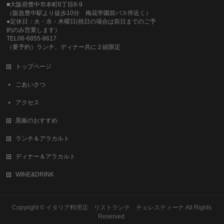
■大阪府豊中市本町6丁目8-9
（阪急豊中駅より徒歩10分 梅花学園前バス停近く）
●定休日：火・水・木曜日(祝日の場合は前日までのご予
約のみ営業します）
TEL06-6855-8617
（要予約）ランチ、ディナー共に２組限定
トップページ
ごあいさつ
アクセス
黒板のおすすめ
ランチ＆アラカルト
ディナー＆アラカルト
WINE&DRINK
Copyright ©
イタリア料理店 リストランテ チェレスティーナ
All Rights
Reserved.