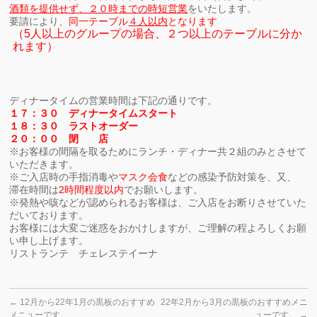
酒類を提供せず、２０時までの時短営業
をいたします。
要請により、
同一テーブル
４人以内
となります
（5人以上のグループの場合、２つ以上のテーブルに分か
れます）
ディナータイムの営業時間は下記の通りです。
１７：３０ ディナータイムスタート
１８：３０ ラストオーダー
２０：００ 閉 店
※お客様の間隔を取るためにランチ・ディナー共２組のみとさせて
いただきます。
※ご入店時の手指消毒や
マスク会食
などの感染予防対策を、又、
滞在時間は
2時間程度以内
でお願いします。
※発熱や咳などが認められるお客様は、ご入店をお断りさせていた
だいております。
お客様には大変ご迷惑をおかけしますが、ご理解の程よろしくお願
い申し上げます。
リストランテ チェレステイーナ
←
12月から22年1月の黒板のおすすめ
22年2月から3月の黒板のおすすめメニ
メニューです。
ューです。
→