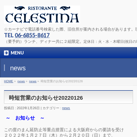
☆カーナビで電話番号検索した際、旧住所が案内される場合があります。
TEL
06-6855-8617
（要予約）ランチ、ディナー共に２組限定。
定休日：火・水・木曜日(祝日
MENU
news
HOME
»
news
»
news
»
時短営業のお知らせ20220126
時短営業のお知らせ20220126
投稿日 : 2022年1月26日
カテゴリー :
news
～ お知らせ ～
この度のまん延防止等重点措置による大阪府からの要請を受け
２０２２年１月２７日（木）から２月２０日（日）まで、