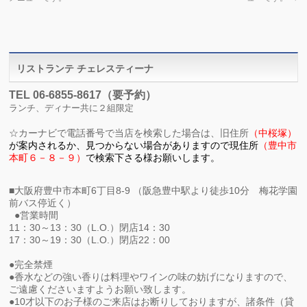
リストランテ チェレスティーナ
TEL 06-6855-8617（要予約）
ランチ、ディナー共に２組限定
☆
カーナビで電話番号で当店を検索した場合は、旧住所
（中桜塚）
が
案内されるか、見つからない場合がありますので現住所
（
豊中市
本町６－８－９）
で検索下さる様お願いします。
■大阪府豊中市本町6丁目8-9 （阪急豊中駅より徒歩10分 梅花学園
前バス停近く）
●営業時間
11：30～13：30（L.O.）閉店14：30
17：30～19：30（L.O.）閉店22：00
●完全禁煙
●香水などの強い香りは料理やワインの味の妨げになりますので、
ご遠慮くださいますようお願い致します。
●10才以下のお子様のご来店はお断りしておりますが、諸条件（貸