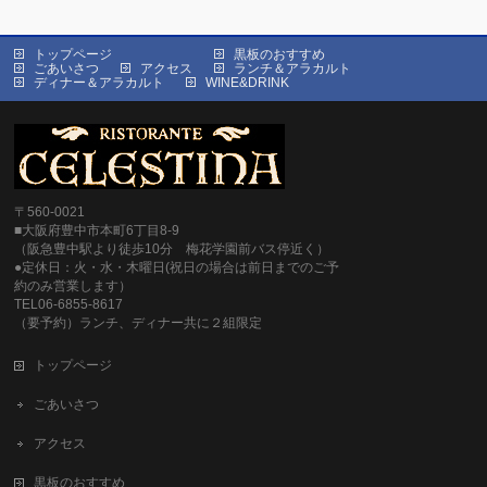
トップページ
黒板のおすすめ
ごあいさつ
アクセス
ランチ＆アラカルト
ディナー＆アラカルト
WINE&DRINK
〒560-0021
■大阪府豊中市本町6丁目8-9
（阪急豊中駅より徒歩10分 梅花学園前バス停近く）
●定休日：火・水・木曜日(祝日の場合は前日までのご予
約のみ営業します）
TEL06-6855-8617
（要予約）ランチ、ディナー共に２組限定
トップページ
ごあいさつ
アクセス
黒板のおすすめ