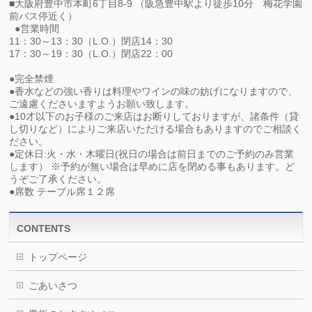
■大阪府豊中市本町6丁目8-9 （阪急豊中駅より徒歩10分 梅花学園
前バス停近く）
●営業時間
11：30～13：30（L.O.）閉店14：30
17：30～19：30（L.O.）閉店22：00
●完全禁煙
●香水などの強い香りは料理やワインの味の妨げになりますので、
ご遠慮くださいますようお願い致します。
●10才以下のお子様のご来店はお断りしておりますが、諸条件（貸
し切りなど）によりご来店いただける場合もありますのでご相談く
ださい。
●定休日:火・水・木曜日(祝日の場合は前日までのご予約のみ営業
します） ※予約が無い場合は早めに店を閉める事もあります。ど
うぞご了承ください。
●席数 テーブル席１２席
CONTENTS
トップページ
ごあいさつ