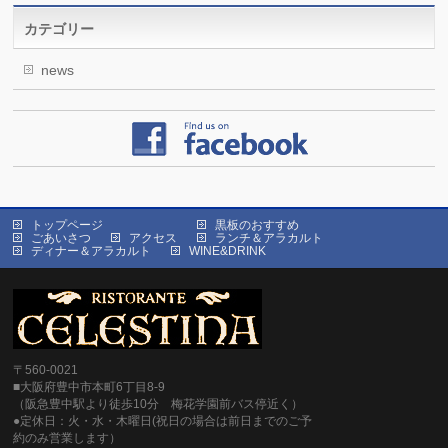
カテゴリー
news
トップページ
黒板のおすすめ
ごあいさつ
アクセス
ランチ＆アラカルト
ディナー＆アラカルト
WINE&DRINK
〒560-0021
■大阪府豊中市本町6丁目8-9
（阪急豊中駅より徒歩10分 梅花学園前バス停近く）
●定休日：火・水・木曜日(祝日の場合は前日までのご予
約のみ営業します）