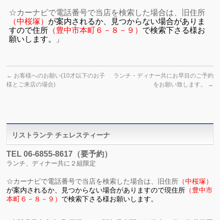
☆
カーナビで電話番号で当店を検索した場合は、旧住所
（中桜塚）
が
案内されるか、見つからない場合がありま
すので住所
（
豊中市本町６－８－９）
で検索下さる様お
願いします。
」
←
お客様へのお願い(10才以下のお子
ランチ・ディナー共にお早目のご予約
様とご来店の場合)
をお願い致します。
→
リストランテ チェレスティーナ
TEL 06-6855-8617（要予約）
ランチ、ディナー共に２組限定
☆
カーナビで電話番号で当店を検索した場合は、旧住所
（中桜塚）
が
案内されるか、見つからない場合がありますので現住所
（
豊中市
本町６－８－９）
で検索下さる様お願いします。